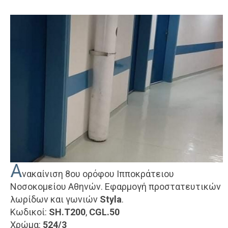
Α
νακαίνιση 8ου ορόφου Ιπποκράτειου
Νοσοκομείου Αθηνών. Εφαρμογή προστατευτικών
λωρίδων και γωνιών
Styla
.
Κωδικοί:
SH.T200
,
CGL.50
Χρώμα:
524/3