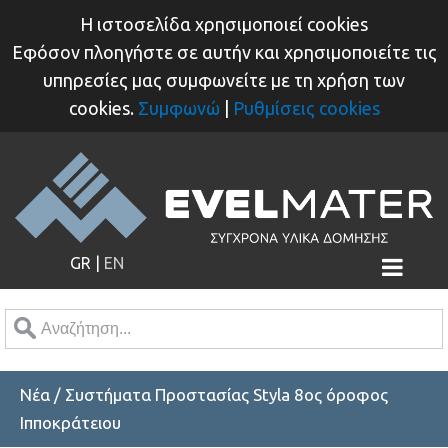
H ιστοσελίδα χρησιμοποιεί cookies
Εφόσον πλοηγήστε σε αυτήν και χρησιμοποιείτε τις
ΑΡΧΙΚΗ
υπηρεσίες μας συμφωνείτε με τη χρήση των
cookies.
Συμφωνώ
|
Ρυθμίσεις cookies
ΕΤΑΙΡΙΑ
ΠΡΟΪΟΝΤΑ
ΠΕΛΑΤΕΣ
ΕΡΓΑ
GR
|
EN
ΕΠΙΚΟΙΝΩΝΙΑ
Nέα / Συστήματα Προστασίας Styla 8ος όροφος
Ιπποκράτειου